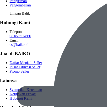
Pengiriman
Pengembalian
Umpan Balik
Hubungi Kami
Telepon
0818-551-866
Email
cs@baiko.id
Jual di BAIKO
Daftar Menjadi Seller
Pusat Edukasi Seller
Promo Seller
Lainnya
Syarat dan Ketentuan
Kebijakan Privasi
Hubungi Kami