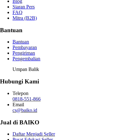
Blog
Siaran Pers
FAQ
Mitra (B2B)
Bantuan
Bantuan
Pembayaran
Pengiriman
Pengembalian
Umpan Balik
Hubungi Kami
Telepon
0818-551-866
Email
cs@baiko.id
Jual di BAIKO
Daftar Menjadi Seller
Pusat Edukasi Seller