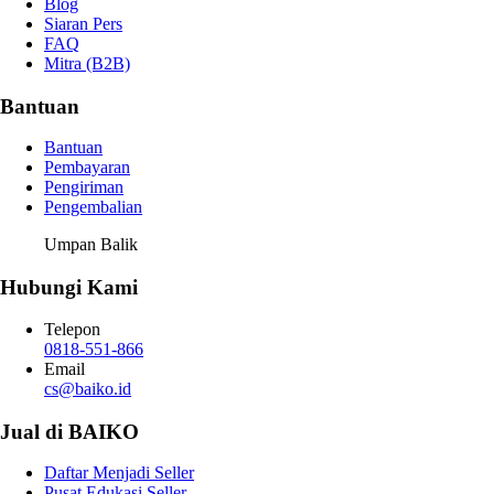
Blog
Siaran Pers
FAQ
Mitra (B2B)
Bantuan
Bantuan
Pembayaran
Pengiriman
Pengembalian
Umpan Balik
Hubungi Kami
Telepon
0818-551-866
Email
cs@baiko.id
Jual di BAIKO
Daftar Menjadi Seller
Pusat Edukasi Seller