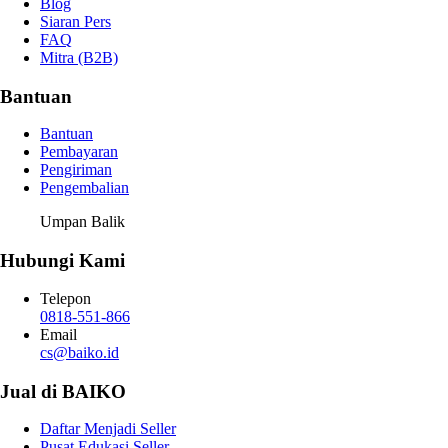
Blog
Siaran Pers
FAQ
Mitra (B2B)
Bantuan
Bantuan
Pembayaran
Pengiriman
Pengembalian
Umpan Balik
Hubungi Kami
Telepon
0818-551-866
Email
cs@baiko.id
Jual di BAIKO
Daftar Menjadi Seller
Pusat Edukasi Seller