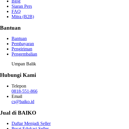
Blog
Siaran Pers
FAQ
Mitra (B2B)
Bantuan
Bantuan
Pembayaran
Pengiriman
Pengembalian
Umpan Balik
Hubungi Kami
Telepon
0818-551-866
Email
cs@baiko.id
Jual di BAIKO
Daftar Menjadi Seller
Pusat Edukasi Seller