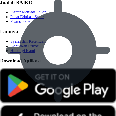
Jual di BAIKO
Daftar Menjadi Seller
Pusat Edukasi Seller
Promo Seller
Lainnya
Syarat dan Ketentuan
Kebijakan Privasi
Hubungi Kami
Download Aplikasi